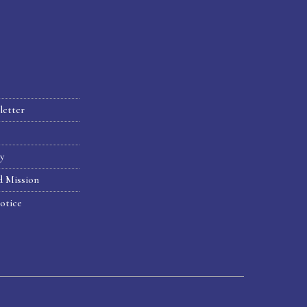
letter
hy
d Mission
otice