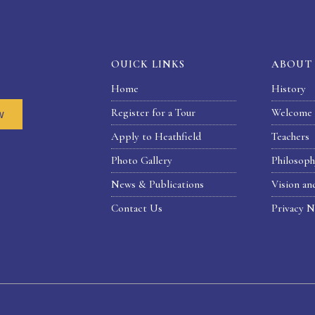
OUICK LINKS
ABOUT
Home
History
Register for a Tour
Welcome 
w
Apply to Heathfield
Teachers
Photo Gallery
Philosop
News & Publications
Vision an
Contact Us
Privacy N