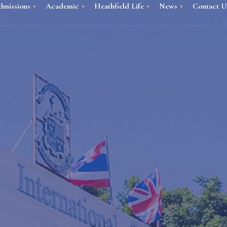
dmissions
Academic
Heathfield Life
News
Contact U