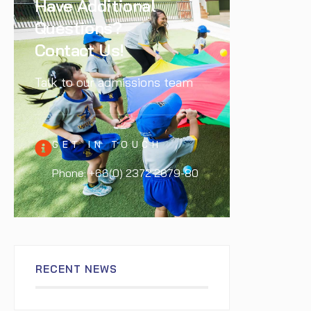
Have Additional
Questions?
Contact Us!
Talk to our admissions team
GET IN TOUCH
Phone: +66(0) 2372 2679-80
RECENT NEWS